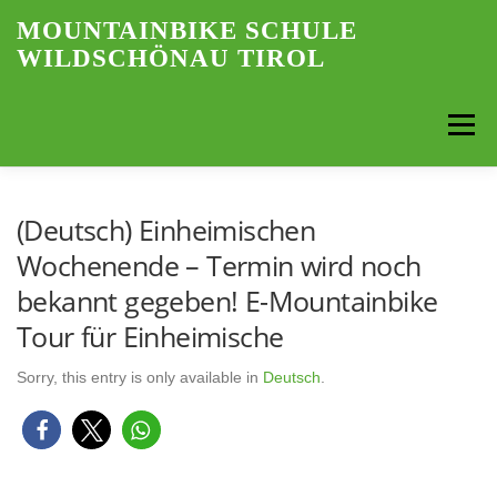
Skip
MOUNTAINBIKE SCHULE
to
WILDSCHÖNAU TIROL
content
Menu
LANGUAGE:
MOUNTAINBIKE SCHOOL
NEWS
(Deutsch) Einheimischen
Wochenende – Termin wird noch
bekannt gegeben! E-Mountainbike
QUALIFICATIONS
OFFERS
BIKE INFRUSTRUCTURE
Tour für Einheimische
PRICES
REGIONS
PHOTOS
KONTAKT
Sorry, this entry is only available in
Deutsch
.
BERGWANDERFÜHRUNGEN TIROL