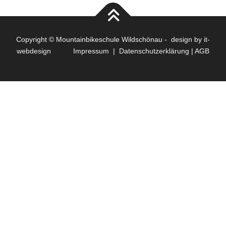
Copyright © Mountainbikeschule Wildschönau - design by
it-
webdesign
Impressum
|
Datenschutzerklärung
|
AGB