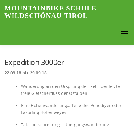
Skip
MOUNTAINBIKE SCHULE
to
WILDSCHÖNAU TIROL
content
Menu
LANGUAGE:
MOUNTAINBIKE SCHOOL
NEWS
Expedition 3000er
22.09.18 bis 29.09.18
QUALIFICATIONS
OFFERS
BIKE INFRUSTRUCTURE
Wanderung an den Ursprung der Isel… der letzte
freie Gletscherfluss der Ostalpen
PRICES
REGIONS
PHOTOS
KONTAKT
Eine Höhenwanderung… Teile des Venediger oder
Lasörling Höhenweges
BERGWANDERFÜHRUNGEN TIROL
Tal-Überschreitung… Übergangswanderung